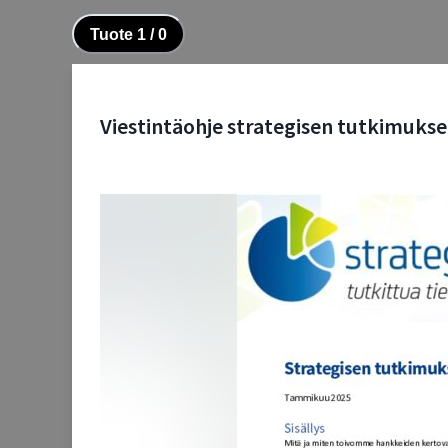
Tuote
1
/
0
Viestintäohje strategisen tutkimukse